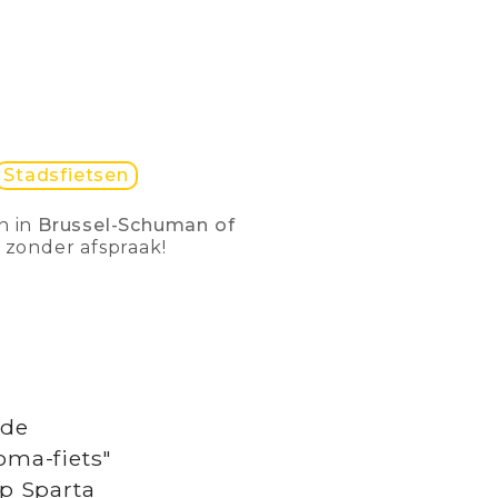
Stadsfietsen
n in
Brussel-Schuman of
f zonder afspraak!
 de
oma-fiets"
op Sparta