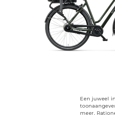
Een juweel i
toonaangeven
meer. Ration